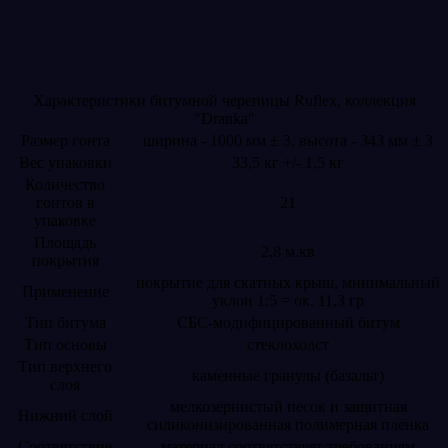
Характеристики битумной черепицы Ruflex, коллекция
"Dranka"
Размер гонта
ширина - 1000 мм ± 3, высота - 343 мм ± 3
Вес упаковки
33,5 кг +/- 1,5 кг
Количество
гонтов в
21
упаковке
Площадь
2,8 м.кв
покрытия
покрытие для скатных крыш, минимальный
Применение
уклон 1:5 = ок. 11,3 гр
Тип битума
СБС-модифицированный битум
Тип основы
стеклохолст
Тип верхнего
каменные гранулы (базальт)
слоя
мелкозернистый песок и защитная
Нижний слой
силиконизированная полимерная пленка
Соответствие
материал соответствует требованиям