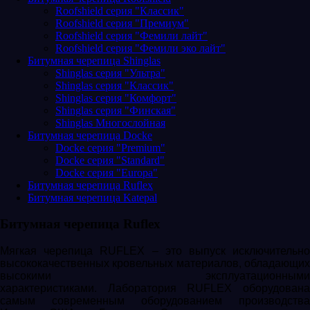
Roofshield серия "Классик"
Roofshield серия "Премиум"
Roofshield серия "Фемили лайт"
Roofshield серия "Фемили эко лайт"
Битумная черепица Shinglas
Shinglas серия "Ультра"
Shinglas серия "Классик"
Shinglas серия "Комфорт"
Shinglas серия "Финская"
Shinglas Многослойная
Битумная черепица Docke
Docke серия "Premium"
Docke серия "Standard"
Docke серия "Europa"
Битумная черепица Ruflex
Битумная черепица Katepal
Битумная черепица Ruflex
Мягкая черепица RUFLEX – это выпуск исключительно
высококачественных кровельных материалов, обладающих
высокими эксплуатационными
характеристиками. Лаборатория RUFLEX оборудована
самым современным оборудованием производства