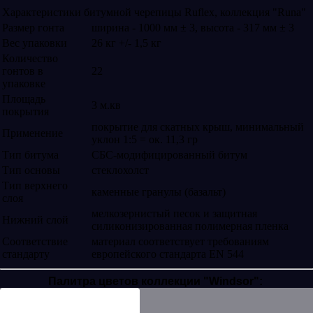
Характеристики битумной черепицы Ruflex, коллекция "Runa"
Размер гонта
ширина - 1000 мм ± 3, высота - 317 мм ± 3
Вес упаковки
26 кг +/- 1,5 кг
Количество
гонтов в
22
упаковке
Площадь
3 м.кв
покрытия
покрытие для скатных крыш, минимальный
Применение
уклон 1:5 = ок. 11,3 гр
Тип битума
СБС-модифицированный битум
Тип основы
стеклохолст
Тип верхнего
каменные гранулы (базальт)
слоя
мелкозернистый песок и защитная
Нижний слой
силиконизированная полимерная пленка
Соответствие
материал соответствует требованиям
стандарту
европейского стандарта EN 544
Палитра цветов коллекции "Windsor":