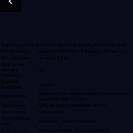
Характеристики битумной черепицы Ruflex, коллекция "Sota"
Размер гонта
ширина - 1000 мм ± 3, высота - 317 мм ± 3
Вес упаковки
26 кг +/- 1,5 кг
Количество
гонтов в
22
упаковке
Площадь
3 м.кв
покрытия
покрытие для скатных крыш, минимальный
Применение
уклон 1:5 = ок. 11,3 гр
Тип битума
СБС-модифицированный битум
Тип основы
стеклохолст
Тип верхнего
каменные гранулы (базальт)
слоя
мелкозернистый песок и защитная
Нижний слой