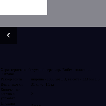
Характеристики битумной черепицы Ruflex, коллекция
"Ornami"
Размер гонта
ширина - 1000 мм ± 3, высота - 333 мм ± 3
Вес упаковки
31 кг +/- 1,5 кг
Количество
гонтов в
21
упаковке
Площадь
3 м.кв