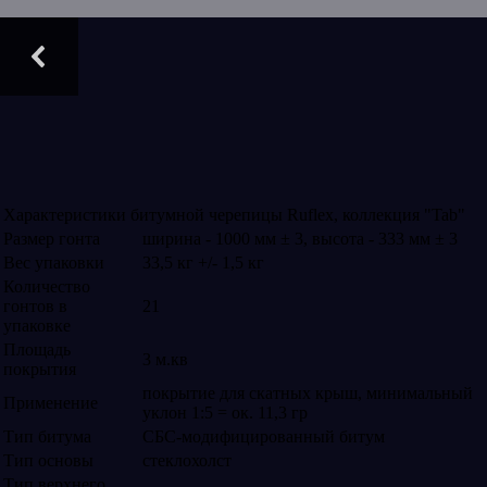
Характеристики битумной черепицы Ruflex, коллекция "Tab"
Размер гонта
ширина - 1000 мм ± 3, высота - 333 мм ± 3
Вес упаковки
33,5 кг +/- 1,5 кг
Количество
гонтов в
21
упаковке
Площадь
3 м.кв
покрытия
покрытие для скатных крыш, минимальный
Применение
уклон 1:5 = ок. 11,3 гр
Тип битума
СБС-модифицированный битум
Тип основы
стеклохолст
Тип верхнего