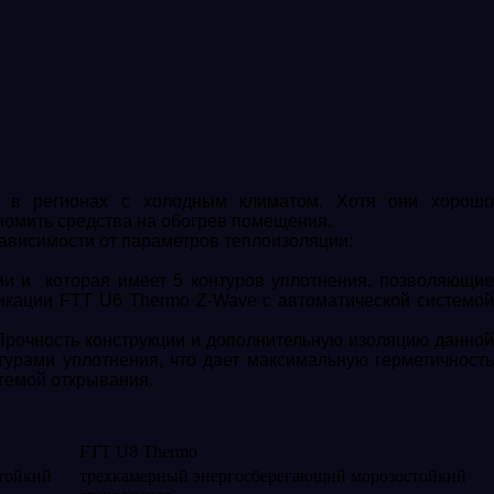
я в регионах с холодным климатом. Хотя они хорошо
ономить средства на обогрев помещения.
висимости от параметров теплоизоляции:
и и которая имеет 5 контуров уплотнения, позволяющие
фикации FTT U6 Thermo Z-Wave с автоматической системой
Прочность конструкции и дополнительную изоляцию данной
турами уплотнения, что дает максимальную герметичность
стемой открывания.
FTT U8 Thermo
тойкий
трехкамерный энергосберегающий морозостойкий