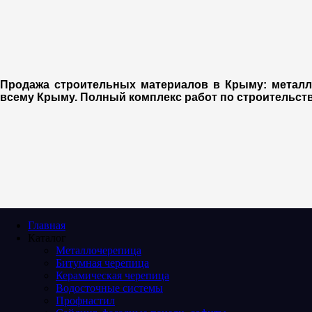
Продажа строительных материалов в Крыму: металло
всему Крыму. П
олный комплекс работ по строительств
Главная
Каталог
Металлочерепица
Битумная черепица
Керамическая черепица
Водосточные системы
Профнастил