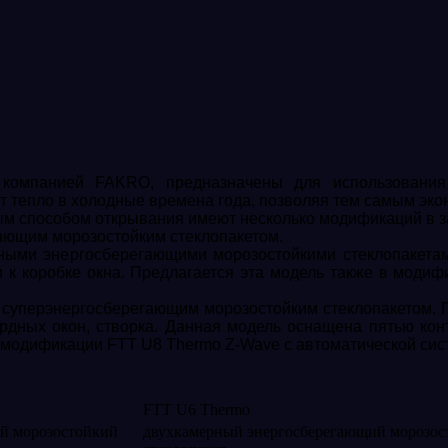
 компанией FAKRO, предназначены для использовани
ют тепло в холодные времена года, позволяя тем самым эк
 способом открывания имеют несколько модификаций в за
гающим морозостойким стеклопакетом.
ными энергосберегающими морозостойкими стеклопакетам
 к коробке окна. Предлагается эта модель также в моди
 суперэнергосберегающим морозостойким стеклопакетом. 
рдных окон, створка. Данная модель оснащена пятью кон
 в модификации FTT U8 Thermo Z-Wave с автоматической си
FTT U6 Thermo
й морозостойкий
двухкамерный энергосберегающий морозос