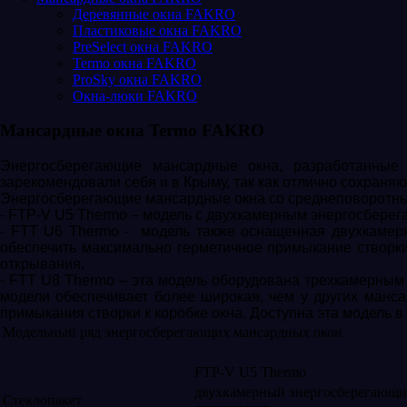
Деревянные окна FAKRO
Пластиковые окна FAKRO
PreSelect окна FAKRO
Termo окна FAKRO
ProSky окна FAKRO
Окна-люки FAKRO
Мансардные окна Termo FAKRO
Энергосберегающие мансардные окна, разработанные
зарекомендовали себя и в Крыму, так как отлично сохраня
Энергосберегающие мансардные окна со среднеповоротным
- FTP-V U5 Thermo – модель с двухкамерным энергосбере
- FTT U6 Thermo - модель также оснащенная двухкамер
обеспечить максимально герметичное примыкание створки
открывания.
- FTT U8 Thermo – эта модель оборудована трехкамерным
модели обеспечивает более широкая, чем у других манса
примыкания створки к коробке окна. Доступна эта модель
Модельный ряд энергосберегающих мансардных окон
FTP-V U5 Thermo
двухкамерный энергосберегающи
Стеклопакет