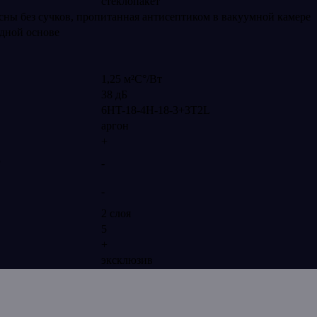
стеклопакет
сны без сучков, пропитанная антисептиком в вакуумной камере
одной основе
1,25 м²С°/Вт
38 дБ
6HT-18-4H-18-3+3T2L
аргон
+
P
-
-
2 слоя
5
+
эксклюзив