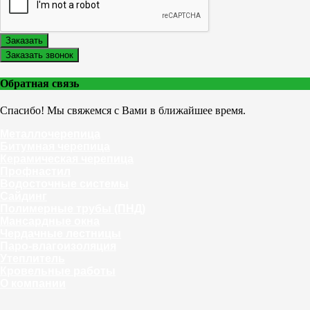
Заказать
Заказать звонок
Обратная связь
Спасибо! Мы свяжемся с Вами в ближайшее время.
Металлочерепица
Битумная черепица
Керамическая черепица
Профнастил
Водосточные системы
Сайдинг
Полимерные трубы (ПНД)
Мансардные окна
Чердачные лестницы
Паро-влагоизоляция
Утеплитель
Кровельные работы
О компании