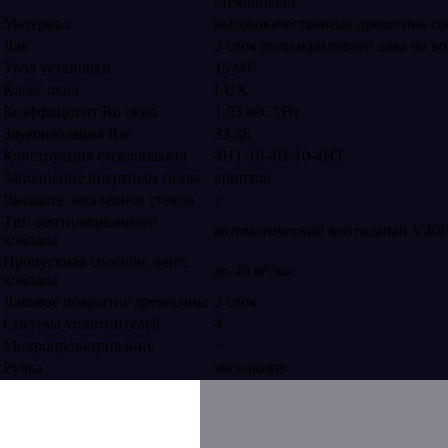
стеклопакет
Материал
высококачественная древесина со
Лак
2 слоя полиакрилового лака на в
Угол установки
15-90°
Класс окна
LUX
Коэффициент Rо окна
1,03 м²С°/Вт
Звукоизоляция Rw
33 дБ
Конструкция стеклопакета
4HT-10-4H-10-4HT
Заполнение инертным газом
криптон
Внешнее закаленное стекло
+
Тип вентиляционного
автоматический вентклапан V40
клапана
Пропускная способн. вент.
до 49 м³/час
клапана
Лаковое покрытие древесины
2 слоя
Система уплотнителей
4
Микропроветривание
+
Ручка
эксклюзив