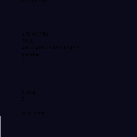
стеклопакет
1,72 м²С°/Вт
36 дБ
4H-12-4HT-12-4HT-12-4HT
криптон
+
-
-
2 слоя
5
-
эксклюзив